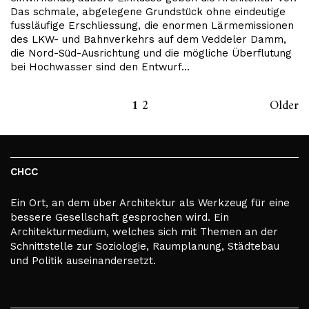
Das schmale, abgelegene Grundstück ohne eindeutige
fussläufige Erschliessung, die enormen Lärmemissionen
des LKW- und Bahnverkehrs auf dem Veddeler Damm,
die Nord-Süd-Ausrichtung und die mögliche Überflutung
bei Hochwasser sind den Entwurf…
1
2
Older
CHCC
Ein Ort, an dem über Architektur als Werkzeug für eine
bessere Gesellschaft gesprochen wird. Ein
Architekturmedium, welches sich mit Themen an der
Schnittstelle zur Soziologie, Raumplanung, Städtebau
und Politik auseinandersetzt.